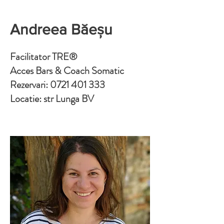
Andreea Băeșu
Facilitator TRE®
Acces Bars &
Coach Somatic
Rezervari:
0721 401 333
Locatie: str Lunga BV