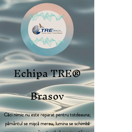
Echipa TRE®
Brasov
Căci nimic nu este reparat pentru totdeauna;
pământul se mișcă mereu, lumina se schimbă