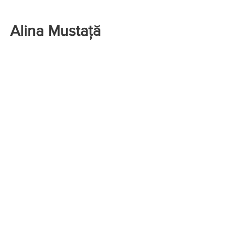
Alina Mustață
Facilitator TRE®
Formator în educație; Mediator
Rezervari:
0724 536 244
Locatie: BV