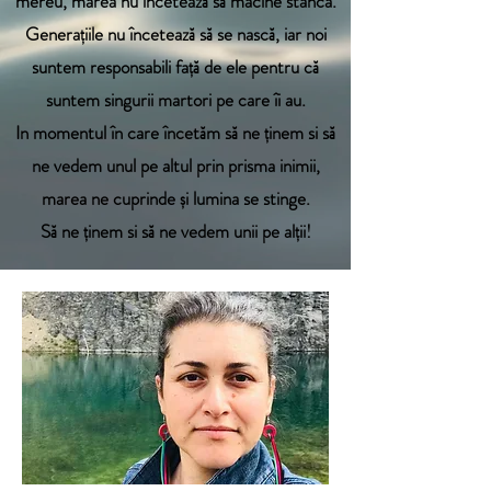
mereu, marea nu încetează să macine stânca.
Generațiile nu încetează să se nască, iar noi
suntem responsabili față de ele pentru că
suntem singurii martori pe care îi au.
In momentul în care încetăm să ne ținem si să
ne vedem unul pe altul prin prisma inimii,
marea ne cuprinde și lumina se stinge.
Să ne ținem si să ne vedem unii pe alții!